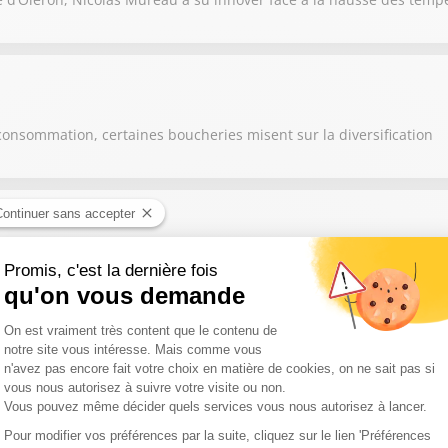
consommation, certaines boucheries misent sur la diversification
nte à lui seul le savoir-faire de toute une région
s, les éleveurs et agriculteurs s'adaptent en modifiant leurs prati