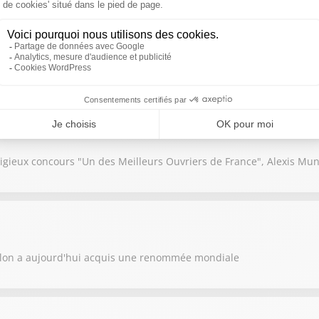
ruches et faire face à des récoltes de miel en baisse : le métier d'ap
igieux concours "Un des Meilleurs Ouvriers de France", Alexis Mu
llon a aujourd'hui acquis une renommée mondiale