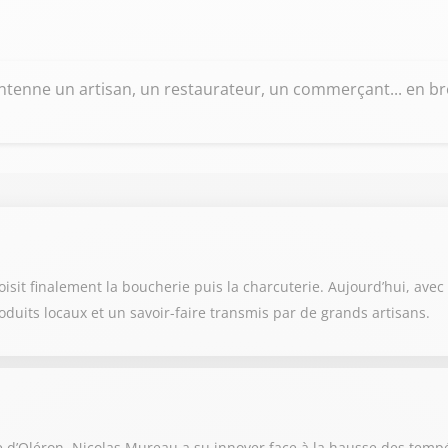
tenne un artisan, un restaurateur, un commerçant... en bref
it finalement la boucherie puis la charcuterie. Aujourd’hui, avec so
oduits locaux et un savoir-faire transmis par de grands artisans.
e d’Oléron, Nicolas Mureau a su innover face à la hausse des temp