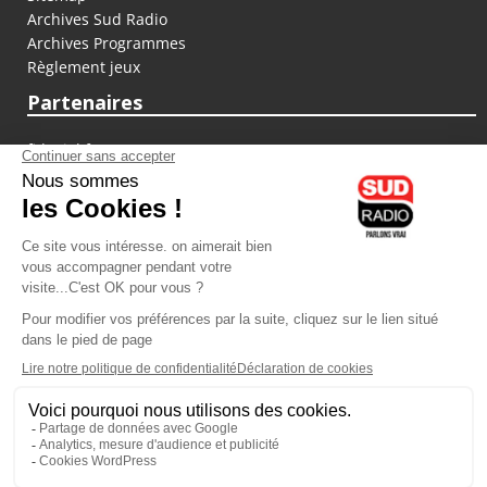
Archives Sud Radio
Archives Programmes
Règlement jeux
Partenaires
fiducial.fr
lyoncapitale.fr
olympique-et-lyonnais.com
L'application Iphone / Android
Téléchargez l'application
Les cookies
Gestion des cookies
Crédit photos : ©Sud Radio / Pierre Olivier