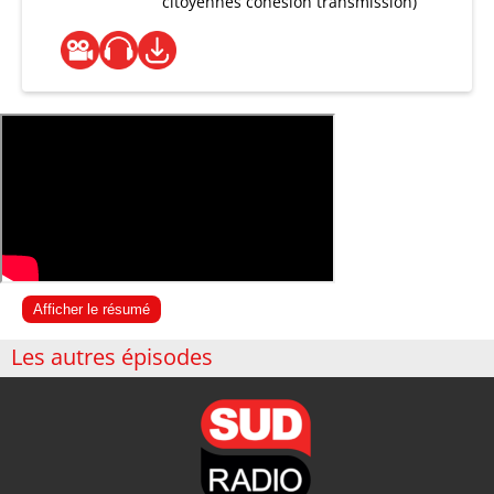
citoyennes cohésion transmission)
Afficher le résumé
Les autres épisodes