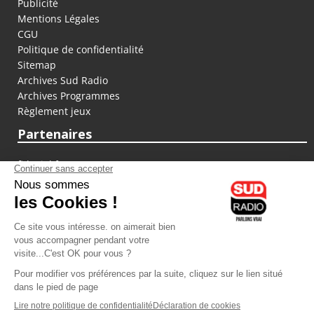
Publicité
Mentions Légales
CGU
Politique de confidentialité
Sitemap
Archives Sud Radio
Archives Programmes
Règlement jeux
Partenaires
fiducial.fr
lyoncapitale.fr
olympique-et-lyonnais.com
L'application Iphone / Android
Téléchargez l'application
Les cookies