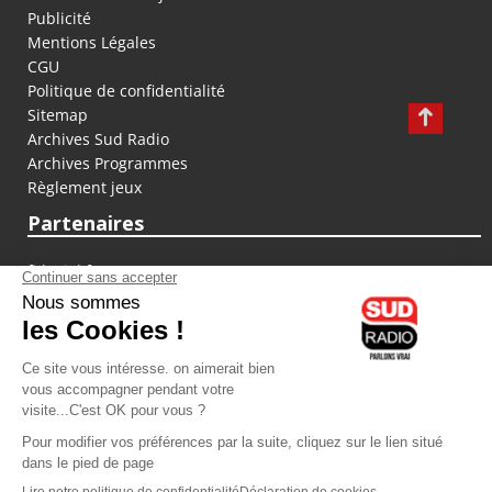
Publicité
Mentions Légales
CGU
Politique de confidentialité
Sitemap
Archives Sud Radio
Archives Programmes
Règlement jeux
Partenaires
fiducial.fr
lyoncapitale.fr
olympique-et-lyonnais.com
L'application Iphone / Android
Téléchargez l'application
Les cookies