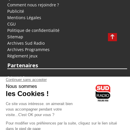
Comment nous rejoindre ?
Publicité
Mentions Légales
CGU
Politique de confidentialité
Sitemap
Archives Sud Radio
Archives Programmes
Règlement jeux
Partenaires
fiducial.fr
lyoncapitale.fr
olympique-et-lyonnais.com
L'application Iphone / Android
Téléchargez l'application