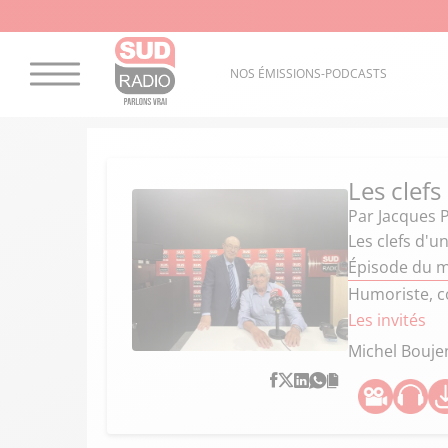
NOS ÉMISSIONS-PODCASTS
Les clefs
Par
Jacques 
Les clefs d'u
Épisode du m
Humoriste, co
Les invités
Michel Bouje