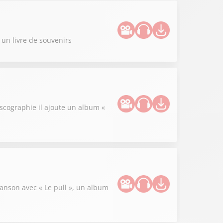
s un livre de souvenirs
iscographie il ajoute un album «
hanson avec « Le pull », un album