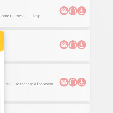
m comme un message d’espoir
l
ture, il se raconte à l’occasion