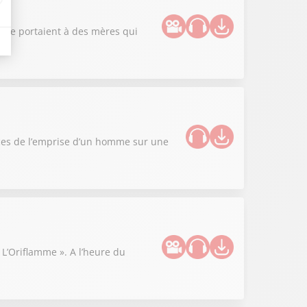
lique portaient à des mères qui
nces de l’emprise d’un homme sur une
« L’Oriflamme ». A l’heure du