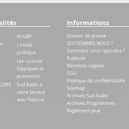
lités
Informations
Dossier de presse
RUGBY
QUI SOMMES-NOUS ?
ue
L'invité
Comment nous rejoindre ?
politique
Publicité
S
Les courses
Mentions Légales
hippiques et
CGU
pronostics
Politique de confidentialité
COPE
Sud Radio à
Sitemap
votre Service
Archives Sud Radio
avec Fiducial
Archives Programmes
Règlement jeux