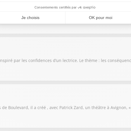
, elle raconte dans un livre l’amour que les Présidents de la Répub
inspiré par les confidences d’un lectrice. Le thème : les conséque
s de Boulevard, il a créé , avec Patrick Zard, un théâtre à Avignon, 