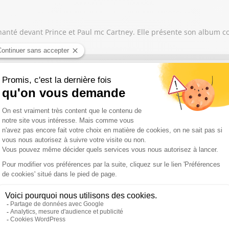
et chanté devant Prince et Paul mc Cartney. Elle présente son albu
r à Avignon, Gérard Gelas raconte son parcours au cœur du Festiva
é « Ameno », une mélodie qui a fait le tour du monde. Discret par na