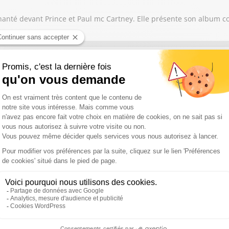
et chanté devant Prince et Paul mc Cartney. Elle présente son albu
si la direction artistique du Festival de Ramatuelle
r à Avignon, Gérard Gelas raconte son parcours au cœur du Festiva
é « Ameno », une mélodie qui a fait le tour du monde. Discret par na