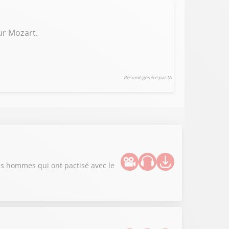
ur Mozart.
Résumé généré par IA
nds hommes qui ont pactisé avec le