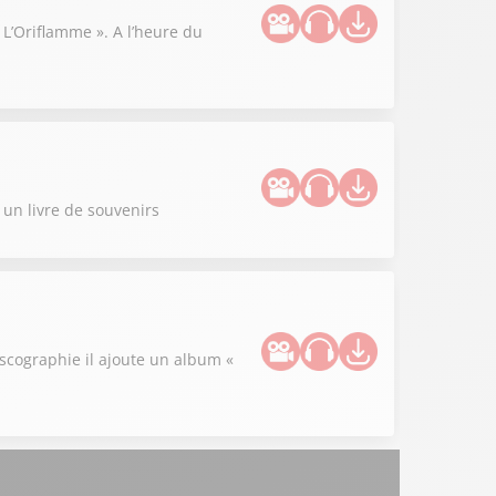
« L’Oriflamme ». A l’heure du
s un livre de souvenirs
iscographie il ajoute un album «