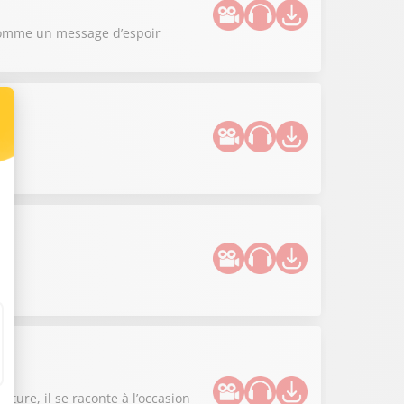
m comme un message d’espoir
l
ture, il se raconte à l’occasion