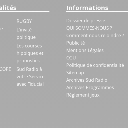
lités
Informations
Dossier de presse
RUGBY
QUI SOMMES-NOUS ?
ue
L'invité
Comment nous rejoindre ?
politique
Publicité
S
Les courses
Mentions Légales
hippiques et
CGU
pronostics
Politique de confidentialité
COPE
Sud Radio à
Sitemap
votre Service
Archives Sud Radio
avec Fiducial
Archives Programmes
Règlement jeux