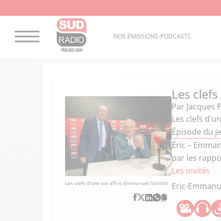
NOS ÉMISSIONS-PODCASTS
Les clefs
Par
Jacques 
Les clefs d'u
Épisode du j
Éric – Emmanu
par les rapp
Les invités
Les clefs d'une vie d'Eric-Emmanuel Schmitt
Eric-Emmanu