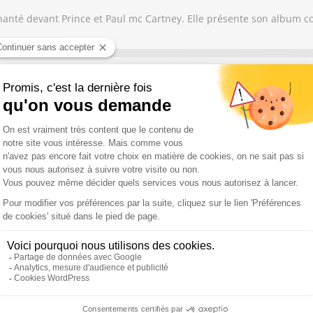
et chanté devant Prince et Paul mc Cartney. Elle présente son albu
si la direction artistique du Festival de Ramatuelle
r à Avignon, Gérard Gelas raconte son parcours au cœur du Festiva
é « Ameno », une mélodie qui a fait le tour du monde. Discret par na