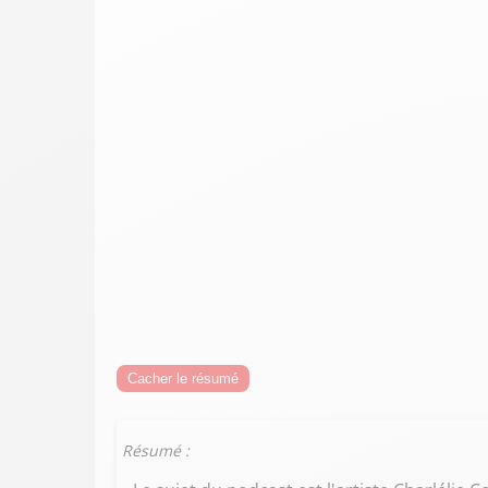
Cacher le résumé
Résumé :