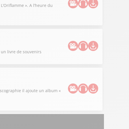
« L’Oriflamme ». A l’heure du
s un livre de souvenirs
iscographie il ajoute un album «