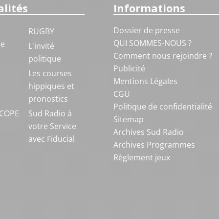
lités
Informations
Dossier de presse
RUGBY
QUI SOMMES-NOUS ?
ue
L'invité
Comment nous rejoindre ?
politique
Publicité
S
Les courses
Mentions Légales
hippiques et
CGU
pronostics
Politique de confidentialité
COPE
Sud Radio à
Sitemap
votre Service
Archives Sud Radio
avec Fiducial
Archives Programmes
Règlement jeux