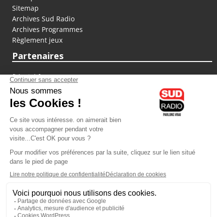
Sitemap
Archives Sud Radio
Archives Programmes
Règlement jeux
Partenaires
fiducial.fr
lyoncapitale.fr
olympique-et-lyonnais.com
L'application Iphone / Android
Téléchargez l'application
Les cookies
Gestion des cookies
Crédit photos : ©Sud Radio / Pierre Olivier