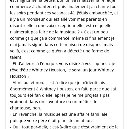
est mignonne, la petite, bon on va la laisser faire, et je
commence à chanter, et puis finalement j'ai chanté tous
les soirs pendant ces vacances-là, j'étais embauchée, et
il y a un monsieur qui est allé voir mes parents en
disant « elle a une voix exceptionnelle, est-ce qu'elle
n'aimerait pas faire de la musique ? » C'est un peu
comme ça que ça a commencé, même si finalement je
n'ai jamais signé dans cette maison de disques, mais
voilà, c'est comme ça qu'on a détecté une forme de
talent.
- Et d'ailleurs à l'époque, vous disiez à vos copines « je
rêve d'être Whitney Houston, je serai un jour Whitney
Houston ».
- Alors oui et non, c'est-à-dire que je m'identifiais
énormément à Whitney Houston, en fait, parce que j'ai
toujours été fan d'elle, après je ne me projetais pas
vraiment dans une aventure ou un métier de
chanteuse, non.
- En revanche, la musique est une affaire familiale,
puisque votre père était pianiste amateur.
- Oui, tout par-delà, c'est-à-dire que c'est vraiment de la