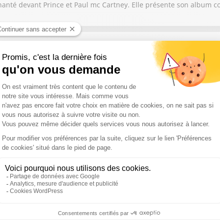
et chanté devant Prince et Paul mc Cartney. Elle présente son albu
si la direction artistique du Festival de Ramatuelle
r à Avignon, Gérard Gelas raconte son parcours au cœur du Festiva
é « Ameno », une mélodie qui a fait le tour du monde. Discret par na