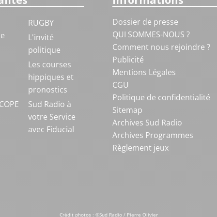
Dossier de presse
RUGBY
QUI SOMMES-NOUS ?
ue
L'invité
Comment nous rejoindre ?
politique
Publicité
S
Les courses
Mentions Légales
hippiques et
CGU
pronostics
Politique de confidentialité
COPE
Sud Radio à
Sitemap
votre Service
Archives Sud Radio
avec Fiducial
Archives Programmes
Règlement jeux
Crédit photos : ©Sud Radio / Pierre Olivier