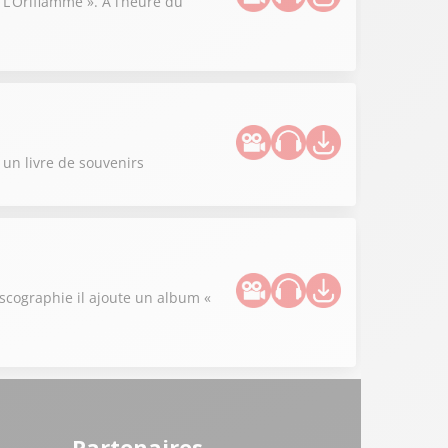
« L’Oriflamme ». A l’heure du
s un livre de souvenirs
iscographie il ajoute un album «
Partenaires