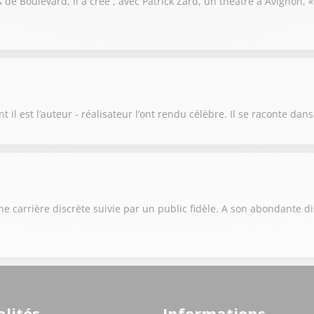
s de Boulevard, il a créé , avec Patrick Zard, un théâtre à Avignon, 
t il est l’auteur - réalisateur l’ont rendu célèbre. Il se raconte dan
e carrière discrète suivie par un public fidèle. A son abondante d
lités
Informations