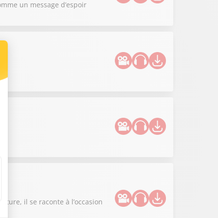
m comme un message d’espoir
l
ture, il se raconte à l’occasion