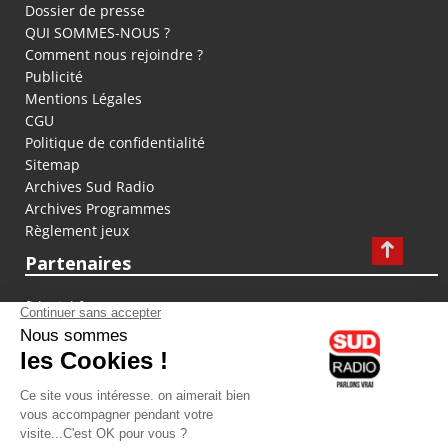
Dossier de presse
QUI SOMMES-NOUS ?
Comment nous rejoindre ?
Publicité
Mentions Légales
CGU
Politique de confidentialité
Sitemap
Archives Sud Radio
Archives Programmes
Règlement jeux
Partenaires
fiducial.fr
lyoncapitale.fr
olympique-et-lyonnais.com
L'application Iphone / Android
Téléchargez l'application