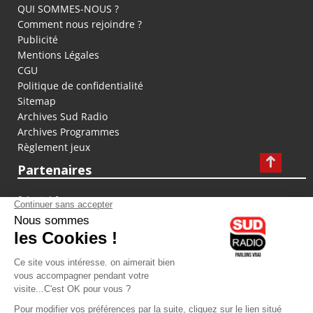
QUI SOMMES-NOUS ?
Comment nous rejoindre ?
Publicité
Mentions Légales
CGU
Politique de confidentialité
Sitemap
Archives Sud Radio
Archives Programmes
Règlement jeux
Partenaires
fiducial.fr
lyoncapitale.fr
olympique-et-lyonnais.com
L'application Iphone / Android
Téléchargez l'application