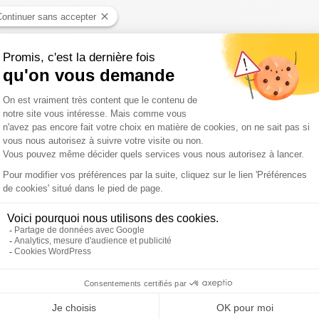
si la direction artistique du Festival de Ramatuelle
r à Avignon, Gérard Gelas raconte son parcours au cœur du Festiva
é « Ameno », une mélodie qui a fait le tour du monde. Discret par na