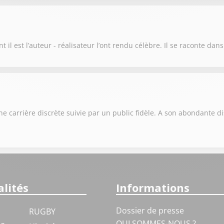
t il est l’auteur - réalisateur l’ont rendu célèbre. Il se raconte dan
e carrière discrète suivie par un public fidèle. A son abondante d
lités
Informations
Dossier de presse
RUGBY
QUI SOMMES-NOUS ?