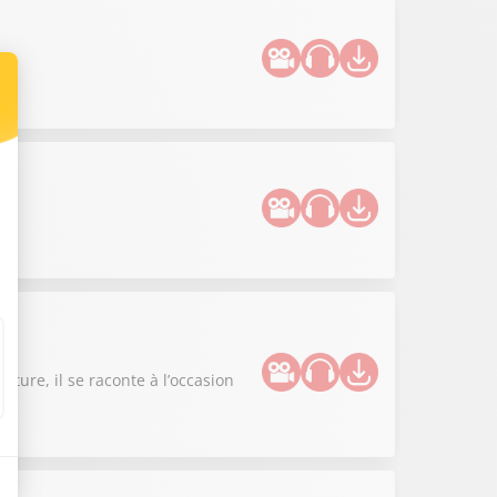
l
ture, il se raconte à l’occasion