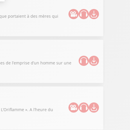
lique portaient à des mères qui
nces de l’emprise d’un homme sur une
« L’Oriflamme ». A l’heure du