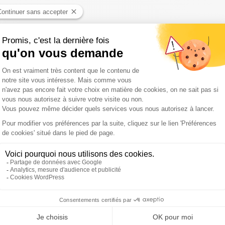
si la direction artistique du Festival de Ramatuelle
r à Avignon, Gérard Gelas raconte son parcours au cœur du Festiva
é « Ameno », une mélodie qui a fait le tour du monde. Discret par na