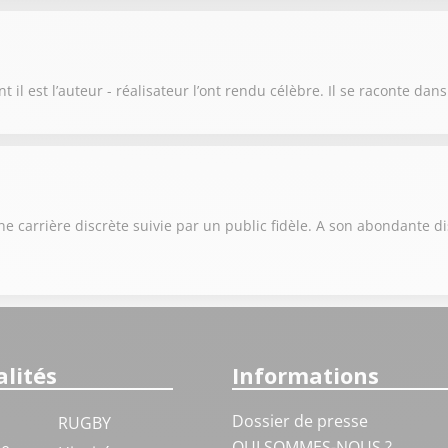
t il est l’auteur - réalisateur l’ont rendu célèbre. Il se raconte dan
e carrière discrète suivie par un public fidèle. A son abondante d
lités
Informations
Dossier de presse
RUGBY
QUI SOMMES-NOUS ?