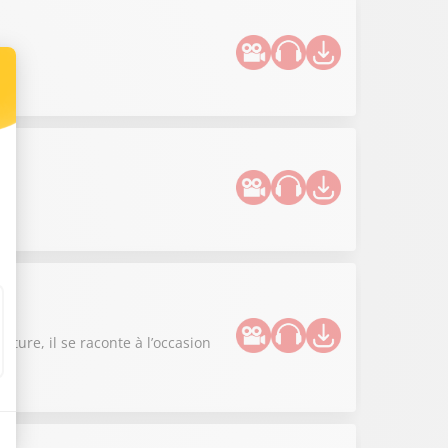
l
ture, il se raconte à l’occasion