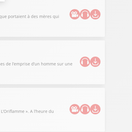
lique portaient à des mères qui
nces de l’emprise d’un homme sur une
« L’Oriflamme ». A l’heure du