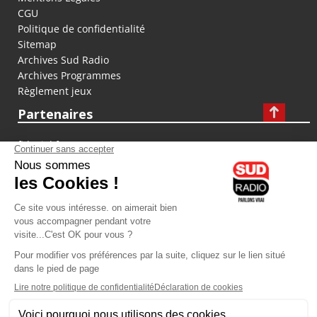
CGU
Politique de confidentialité
Sitemap
Archives Sud Radio
Archives Programmes
Règlement jeux
Partenaires
fiducial.fr
lyoncapitale.fr
olympique-et-lyonnais.com
L'application Iphone / Android
Téléchargez l'application
Les cookies
Gestion des cookies