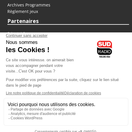
Archives Programmes
Règlement jeux
Partenaires
fiducial.fr
lyoncapitale.fr
olympique-et-lyonnais.com
L'application Iphone / Android
Téléchargez l'application
Les cookies
Gestion des cookies
Crédit photos : ©Sud Radio / Pierre Olivier