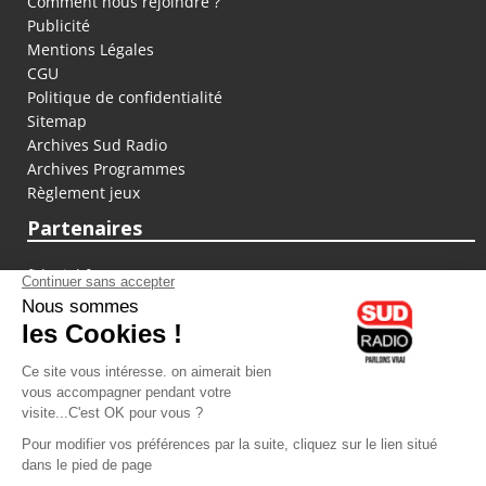
Comment nous rejoindre ?
Publicité
Mentions Légales
CGU
Politique de confidentialité
Sitemap
Archives Sud Radio
Archives Programmes
Règlement jeux
Partenaires
fiducial.fr
lyoncapitale.fr
olympique-et-lyonnais.com
L'application Iphone / Android
Téléchargez l'application
Les cookies