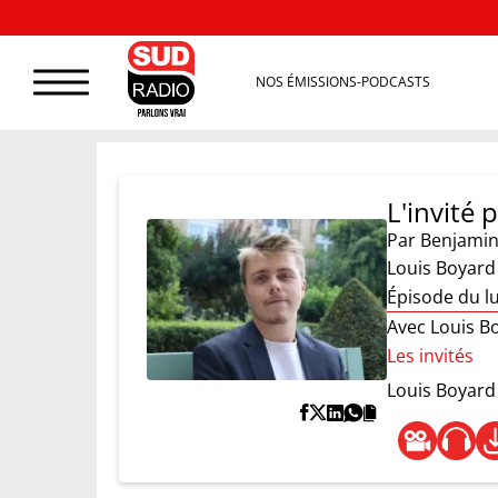
NOS ÉMISSIONS-PODCASTS
L'invité p
Par
Benjamin
Louis Boyard
Épisode du l
Avec Louis B
Les invités
Louis Boyard