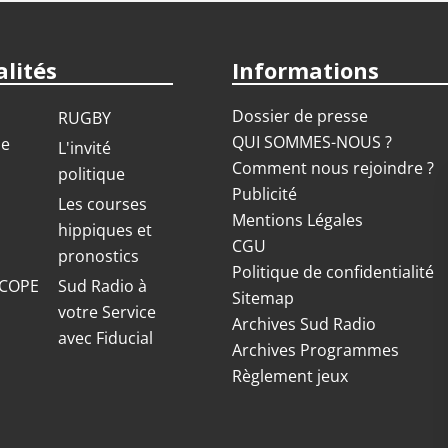
lités
Informations
Dossier de presse
RUGBY
QUI SOMMES-NOUS ?
ue
L'invité
Comment nous rejoindre ?
politique
Publicité
S
Les courses
Mentions Légales
hippiques et
CGU
pronostics
Politique de confidentialité
COPE
Sud Radio à
Sitemap
votre Service
Archives Sud Radio
avec Fiducial
Archives Programmes
Règlement jeux