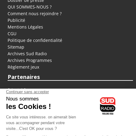
Dossier de presse
QUI SOMMES-NOUS ?
Comment nous rejoindre ?
Publicité
Mentions Légales
CGU
Politique de confidentialité
Sitemap
Archives Sud Radio
Archives Programmes
Règlement jeux
Partenaires
fiducial.fr
lyoncapitale.fr
olympique-et-lyonnais.com
L'application Iphone / Android
Téléchargez l'application