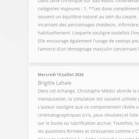
Dans cette chronique sur Sud Radio, l'intervenan
catégories majeures : 1. **Les duos complément
souvent un équilibre naturel au sein du couple. 
incarnant des personnages (médecin, infirmière, c
habituellement. L'experte souligne toutefois l'imp
Elle encourage également l'usage de sextoys pour
l'amorce d'un témoignage masculin concernant 
Mercredi 15 Juillet 2026
Brigitte Lahaie
Dans cet échange, Christophe Médici aborde la q
manipulation, la simulation est souvent utilisée 
L'auteur souligne que ce comportement révèle s
cinématographiques (cris, yeux révulsés) et list
sur le buste ou lubrification accrue. Toutefois, l
les questions fermées et stressantes comme « C'é