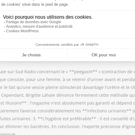
 source de souffrance réelle et de déséquilibre à long terme. Selon l
; les deux sont complémentaires. Enfin, il invite chacun à explorer s
de norme universelle, les extrêmes (dépendance ou abstinence totale)
.
aie sur Sud Radio concernant le « **peegasm** » (contraction de « 
ue consiste, pour une femme, à se retenir d'uriner avant et pendan
sur le fait qu'une vessie pleine stimulerait davantage l'urètre et le 
Cependant, Brigitte Lahaie dénonce fermement cette méthode qu'ell
 est illusoire** : l'orgasme n'est absolument pas garanti et dépend 
tairement favorise considérablement les **infections urinaires** (cy
ites urinaires. 3. **L'hygiène est préférable** : il est conseillé d'
 éliminer les bactéries. En conclusion, l'experte préconise d'ignor
épanouie.