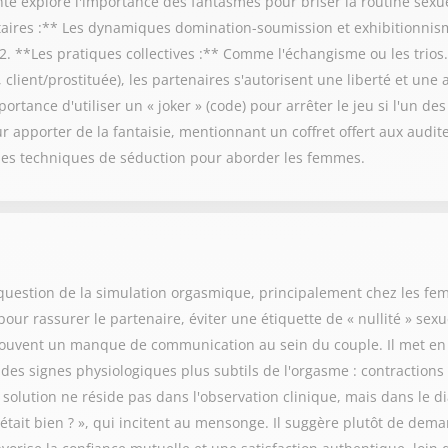
te explore l'importance des fantasmes pour briser la routine sexuel
aires :** Les dynamiques domination-soumission et exhibitionnis
2. **Les pratiques collectives :** Comme l'échangisme ou les trios. 
lient/prostituée), les partenaires s'autorisent une liberté et une 
ortance d'utiliser un « joker » (code) pour arrêter le jeu si l'un des
 apporter de la fantaisie, mentionnant un coffret offert aux audit
les techniques de séduction pour aborder les femmes.
uestion de la simulation orgasmique, principalement chez les femm
pour rassurer le partenaire, éviter une étiquette de « nullité » sex
ouvent un manque de communication au sein du couple. Il met en 
e des signes physiologiques plus subtils de l'orgasme : contraction
a solution ne réside pas dans l'observation clinique, mais dans le di
tait bien ? », qui incitent au mensonge. Il suggère plutôt de dema