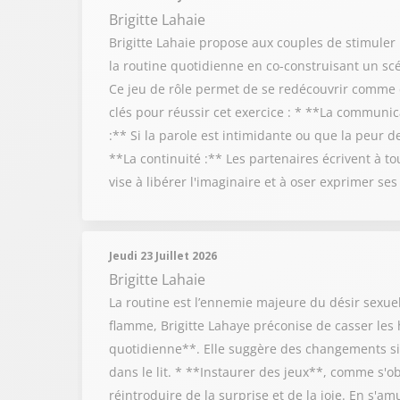
Brigitte Lahaie
Brigitte Lahaie propose aux couples de stimuler 
la routine quotidienne en co-construisant un sc
Ce jeu de rôle permet de se redécouvrir comme de
clés pour réussir cet exercice : * **La communic
:** Si la parole est intimidante ou que la peur d
**La continuité :** Les partenaires écrivent à to
vise à libérer l'imaginaire et à oser exprimer ses
Jeudi 23 Juillet 2026
Brigitte Lahaie
La routine est l’ennemie majeure du désir sexuel
flamme, Brigitte Lahaye préconise de casser le
quotidienne**. Elle suggère des changements sim
dans le lit. * **Instaurer des jeux**, comme s'ob
réintroduire de la surprise et de la joie. En s'am