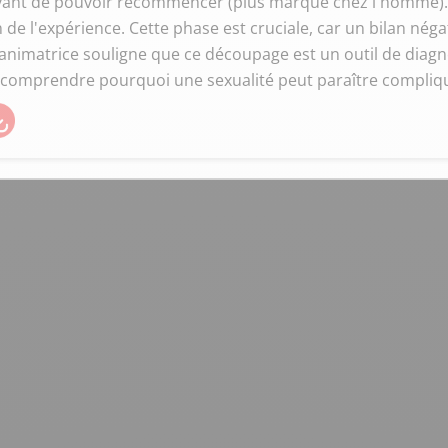
vant de pouvoir recommencer (plus marqué chez l'homme). 8
n de l'expérience. Cette phase est cruciale, car un bilan néga
'animatrice souligne que ce découpage est un outil de diagnos
 comprendre pourquoi une sexualité peut paraître compliqué