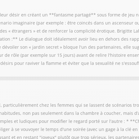
leur désir en créant un **fantasme partagé** sous forme de jeu narr
énario imaginaire (par exemple : être coincés dans un ascenseur ou
s « étrangers » et de renforcer la complicité érotique. Brigitte La
ation :** Le dialogue doit idéalement avoir lieu en dehors des rapp
e dévoiler son « jardin secret » bloque l'un des partenaires, elle su
ur de rôle (par exemple sur 15 jours) avant de relire l'histoire ens
 désirs pour raviver la flamme et éviter que la sexualité ne s'essouff
, particulièrement chez les femmes qui se lassent de scénarios trop
s habitudes, non pas seulement dans la chambre à coucher, mais d’
ples et ludiques pour modifier le regard porté sur l'autre : * **
liger à se vouvoyer le temps d'une soirée (avec un gage à la clé en c
usant et en restant "joyeux" plutôt que trop sérieux, les partenaires