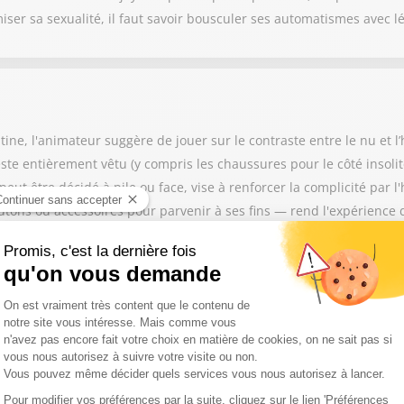
iser sa sexualité, il faut savoir bousculer ses automatismes avec l
tine, l'animateur suggère de jouer sur le contraste entre le nu et l’h
ste entièrement vêtu (y compris les chaussures pour le côté insolit
eut être décidé à pile ou face, vise à renforcer la complicité par 
tons ou accessoires pour parvenir à ses fins — rend l'expérience d
 au sens biologique (contrairement à la nourriture ou au sommeil), 
 au bien-être** de l’individu. S’appuyant sur la pyramide de Maslow
t antidépresseurs naturels, favorisant la détente dans un monde 
elle** lors de l’engagement amoureux. Si l’on a tendance à minimi