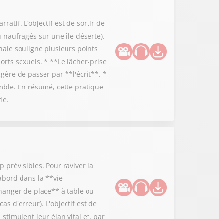
atif. L’objectif est de sortir de
 naufragés sur une île déserte).
haie souligne plusieurs points
orts sexuels. * **Le lâcher-prise
ggère de passer par **l'écrit**. *
emble. En résumé, cette pratique
le.
 prévisibles. Pour raviver la
abord dans la **vie
Changer de place** à table ou
as d'erreur). L'objectif est de
 stimulent leur élan vital et, par