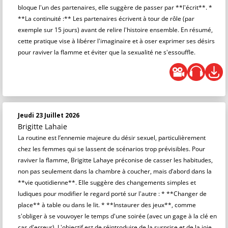
bloque l'un des partenaires, elle suggère de passer par **l'écrit**. *
**La continuité :** Les partenaires écrivent à tour de rôle (par
exemple sur 15 jours) avant de relire l'histoire ensemble. En résumé,
cette pratique vise à libérer l'imaginaire et à oser exprimer ses désirs
pour raviver la flamme et éviter que la sexualité ne s'essouffle.
Jeudi 23 Juillet 2026
Brigitte Lahaie
La routine est l’ennemie majeure du désir sexuel, particulièrement
chez les femmes qui se lassent de scénarios trop prévisibles. Pour
raviver la flamme, Brigitte Lahaye préconise de casser les habitudes,
non pas seulement dans la chambre à coucher, mais d’abord dans la
**vie quotidienne**. Elle suggère des changements simples et
ludiques pour modifier le regard porté sur l'autre : * **Changer de
place** à table ou dans le lit. * **Instaurer des jeux**, comme
s'obliger à se vouvoyer le temps d'une soirée (avec un gage à la clé en
cas d'erreur). L'objectif est de réintroduire de la surprise et de la joie.