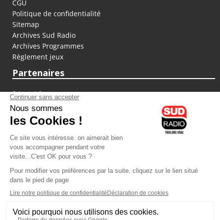
CGU
Politique de confidentialité
Sitemap
Archives Sud Radio
Archives Programmes
Règlement jeux
Partenaires
fiducial.fr
lyoncapitale.fr
olympique-et-lyonnais.com
L'application Iphone / Android
Téléchargez l'application
Les cookies
Gestion des cookies