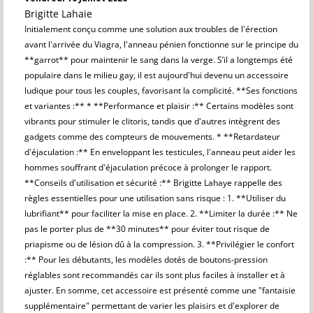
Brigitte Lahaie
Initialement conçu comme une solution aux troubles de l'érection
avant l'arrivée du Viagra, l'anneau pénien fonctionne sur le principe du
**garrot** pour maintenir le sang dans la verge. S’il a longtemps été
populaire dans le milieu gay, il est aujourd'hui devenu un accessoire
ludique pour tous les couples, favorisant la complicité. **Ses fonctions
et variantes :** * **Performance et plaisir :** Certains modèles sont
vibrants pour stimuler le clitoris, tandis que d'autres intègrent des
gadgets comme des compteurs de mouvements. * **Retardateur
d'éjaculation :** En enveloppant les testicules, l'anneau peut aider les
hommes souffrant d'éjaculation précoce à prolonger le rapport.
**Conseils d'utilisation et sécurité :** Brigitte Lahaye rappelle des
règles essentielles pour une utilisation sans risque : 1. **Utiliser du
lubrifiant** pour faciliter la mise en place. 2. **Limiter la durée :** Ne
pas le porter plus de **30 minutes** pour éviter tout risque de
priapisme ou de lésion dû à la compression. 3. **Privilégier le confort
:** Pour les débutants, les modèles dotés de boutons-pression
réglables sont recommandés car ils sont plus faciles à installer et à
ajuster. En somme, cet accessoire est présenté comme une "fantaisie
supplémentaire" permettant de varier les plaisirs et d'explorer de