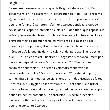
Brigitte Lahaie
Ce résumé présente la chronique de Brigitte Lahaie sur Sud Radio
concernant le « **peegasm** » (contraction de « pipi » et « orgasme
»), une tendance issue des réseaux sociaux. Cette pratique consiste,
pour une femme, à se retenir d'uriner avant et pendant le rapport
sexuel dans l'espoir d'intensifier le plaisir. L'idée théorique repose sur
le fait qu'une vessie pleine stimulerait davantage l'urètre et le clitoris,
provoquant une sensation forte au moment de la miction post-
orgasmique. Cependant, Brigitte Lahaie dénonce fermement cette
méthode qu'elle qualifie de « ridicule » et dangereuse. Elle rappelle
que : 1. **L'efficacité est illusoire** : l'orgasme n'est absolument pas
garanti et dépend de bien d'autres facteurs. 2. **Les risques
sanitaires sont réels** : se retenir volontairement favorise
considérablement les **infections urinaires** (cystites) et peut, à
terme, affaiblir les muscles pelviens, entraînant des risques de fuites
urinaires. 3. **L'hygiène est préférable** : il est conseillé d'uriner
quand le besoin s'en fait sentir et systématiquement après un rapport
pour éliminer les bactéries. En conclusion, l'experte préconise
d'ignorer cette mode et de privilégier le confort et la santé urinaire
pour une sexualité épanouie.