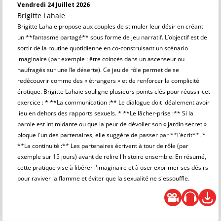
Vendredi 24 Juillet 2026
Brigitte Lahaie
Brigitte Lahaie propose aux couples de stimuler leur désir en créant
un **fantasme partagé** sous forme de jeu narratif. L’objectif est de
sortir de la routine quotidienne en co-construisant un scénario
imaginaire (par exemple : être coincés dans un ascenseur ou
naufragés sur une île déserte). Ce jeu de rôle permet de se
redécouvrir comme des « étrangers » et de renforcer la complicité
érotique. Brigitte Lahaie souligne plusieurs points clés pour réussir cet
exercice : * **La communication :** Le dialogue doit idéalement avoir
lieu en dehors des rapports sexuels. * **Le lâcher-prise :** Si la
parole est intimidante ou que la peur de dévoiler son « jardin secret »
bloque l'un des partenaires, elle suggère de passer par **l'écrit**. *
**La continuité :** Les partenaires écrivent à tour de rôle (par
exemple sur 15 jours) avant de relire l'histoire ensemble. En résumé,
cette pratique vise à libérer l'imaginaire et à oser exprimer ses désirs
pour raviver la flamme et éviter que la sexualité ne s'essouffle.