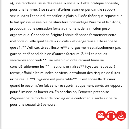
»), une tendance issue des réseaux sociaux. Cette pratique consiste,
pour une femme, à se retenir d'uriner avant et pendant le rapport
sexuel dans l'espoir d'intensifier le plaisir. L'idée théorique repose sur
le fait qu'une vessie pleine stimulerait davantage l'urètre et le clitoris,
provoquant une sensation forte au moment de la miction post-
orgasmique. Cependant, Brigitte Lahaie dénonce fermement cette
méthode qu'elle qualifie de « ridicule » et dangereuse. Elle rappelle
que : 1. **L'efficacité est illusoire** : l'orgasme n'est absolument pas
garanti et dépend de bien d'autres facteurs. 2. **Les risques
sanitaires sont réels** : se retenir volontairement favorise
considérablement les **infections urinaires** (cystites) et peut, à
terme, affaiblir les muscles pelviens, entraînant des risques de fuites
urinaires. 3. **L'hygiène est préférable** : il est conseillé d'uriner
quand le besoin s'en fait sentir et systématiquement après un rapport
pour éliminer les bactéries. En conclusion, l'experte préconise
d'ignorer cette mode et de privilégier le confort et la santé urinaire
pour une sexualité épanouie.