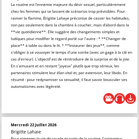
La routine est l’ennemie majeure du désir sexuel, particulièrement
chez les femmes qui se lassent de scénarios trop prévisibles. Pour
raviver la flamme, Brigitte Lahaye préconise de casser les habitudes,
non pas seulement dans la chambre à coucher, mais d’abord dans la
**vie quotidienne**. Elle suggère des changements simples et
ludiques pour modifier le regard porté sur l'autre : * **Changer de
place** à table ou dans le lit. * **Instaurer des jeux**, comme
s'obliger à se vouvoyer le temps d'une soirée (avec un gage à la clé en
cas d'erreur). L'objectif est de réintroduire de la surprise et de la joie.
En s'amusant et en restant "joyeux" plutôt que trop sérieux, les
partenaires stimulent leur élan vital et, par extension, leur libido. En
résumé : pour redynamiser sa sexualité, il faut savoir bousculer ses
automatismes avec légèreté.
Mercredi 22 Juillet 2026
Brigitte Lahaie
Pour pimenter la vie de couple et sortir de la routine, l'animateur