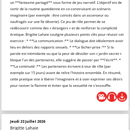
un **fantasme partagé** sous forme de jeu narratif. L’objectif est de
sortir de la routine quotidienne en co-construisant un scénario
imaginaire (par exemple : être coincés dans un ascenseur ou
naufragés sur une île déserte). Ce jeu de rôle permet de se
redécouvrir comme des « étrangers » et de renforcer la complicité
érotique. Brigitte Lahaie souligne plusieurs points clés pour réussir cet
exercice : * **La communication :** Le dialogue doit idéalement avoir
lieu en dehors des rapports sexuels. * **Le lâcher-prise :** Si la
parole est intimidante ou que la peur de dévoiler son « jardin secret »
bloque l'un des partenaires, elle suggère de passer par **l'écrit**. *
**La continuité :** Les partenaires écrivent à tour de rôle (par
exemple sur 15 jours) avant de relire l'histoire ensemble. En résumé,
cette pratique vise à libérer l'imaginaire et à oser exprimer ses désirs
pour raviver la flamme et éviter que la sexualité ne s'essouffle.
Jeudi 23 Juillet 2026
Brigitte Lahaie