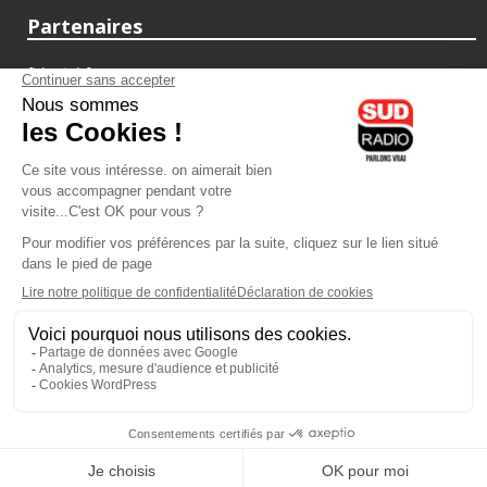
Partenaires
fiducial.fr
lyoncapitale.fr
olympique-et-lyonnais.com
L'application Iphone / Android
Téléchargez l'application
Les cookies
Gestion des cookies
Crédit photos : ©Sud Radio / Pierre Olivier
07H00
-
10H00
10H00 - 13H00
Jacques Cardoze
Anthony Martins Misse
Le Grand Matin
Les débats de l'été