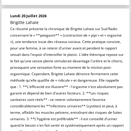
Lundi 20 Juillet 2026
Brigitte Lahaie
Ce résumé présente la chronique de Brigitte Lahaie sur Sud Radio
concernant le « **peegasm** » (contraction de « pipi » et « orgasme
»), une tendance issue des réseaux sociaux. Cette pratique consiste,
pour une femme, à se retenir d'uriner avant et pendant le rapport
sexuel dans l'espoir d'intensifier le plaisir. L'idée théorique repose sur
le fait qu'une vessie pleine stimulerait davantage l'urètre et le clitoris,
provoquant une sensation forte au moment de la miction post-
orgasmique. Cependant, Brigitte Lahaie dénonce fermement cette
méthode qu'elle qualifie de « ridicule » et dangereuse. Elle rappelle
que : 1. **L'efficacité est illusoire** : l'orgasme n'est absolument pas
garanti et dépend de bien d'autres facteurs. 2. **Les risques
sanitaires sont réels** : se retenir volontairement favorise
considérablement les **infections urinaires** (cystites) et peut, à
terme, affaiblir les muscles pelviens, entraînant des risques de fuites
urinaires. 3. **L'hygiène est préférable** : il est conseillé d'uriner
quand le besoin s'en fait sentir et systématiquement après un rapport