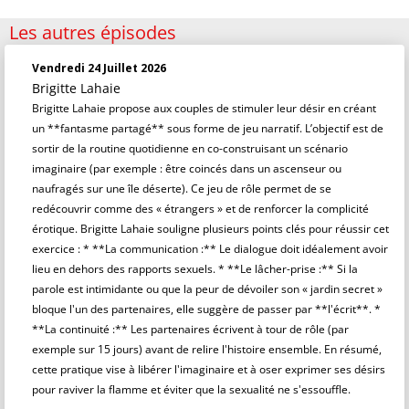
Les autres épisodes
Vendredi 24 Juillet 2026
Brigitte Lahaie
Brigitte Lahaie propose aux couples de stimuler leur désir en créant
un **fantasme partagé** sous forme de jeu narratif. L’objectif est de
sortir de la routine quotidienne en co-construisant un scénario
imaginaire (par exemple : être coincés dans un ascenseur ou
naufragés sur une île déserte). Ce jeu de rôle permet de se
redécouvrir comme des « étrangers » et de renforcer la complicité
érotique. Brigitte Lahaie souligne plusieurs points clés pour réussir cet
exercice : * **La communication :** Le dialogue doit idéalement avoir
lieu en dehors des rapports sexuels. * **Le lâcher-prise :** Si la
parole est intimidante ou que la peur de dévoiler son « jardin secret »
bloque l'un des partenaires, elle suggère de passer par **l'écrit**. *
**La continuité :** Les partenaires écrivent à tour de rôle (par
exemple sur 15 jours) avant de relire l'histoire ensemble. En résumé,
cette pratique vise à libérer l'imaginaire et à oser exprimer ses désirs
pour raviver la flamme et éviter que la sexualité ne s'essouffle.