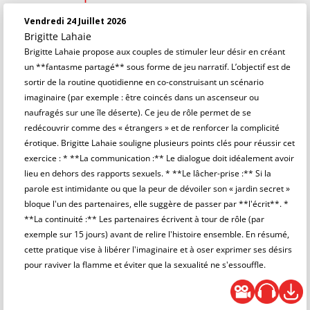
Vendredi 24 Juillet 2026
Brigitte Lahaie
Brigitte Lahaie propose aux couples de stimuler leur désir en créant
un **fantasme partagé** sous forme de jeu narratif. L’objectif est de
sortir de la routine quotidienne en co-construisant un scénario
imaginaire (par exemple : être coincés dans un ascenseur ou
naufragés sur une île déserte). Ce jeu de rôle permet de se
redécouvrir comme des « étrangers » et de renforcer la complicité
érotique. Brigitte Lahaie souligne plusieurs points clés pour réussir cet
exercice : * **La communication :** Le dialogue doit idéalement avoir
lieu en dehors des rapports sexuels. * **Le lâcher-prise :** Si la
parole est intimidante ou que la peur de dévoiler son « jardin secret »
bloque l'un des partenaires, elle suggère de passer par **l'écrit**. *
**La continuité :** Les partenaires écrivent à tour de rôle (par
exemple sur 15 jours) avant de relire l'histoire ensemble. En résumé,
cette pratique vise à libérer l'imaginaire et à oser exprimer ses désirs
pour raviver la flamme et éviter que la sexualité ne s'essouffle.