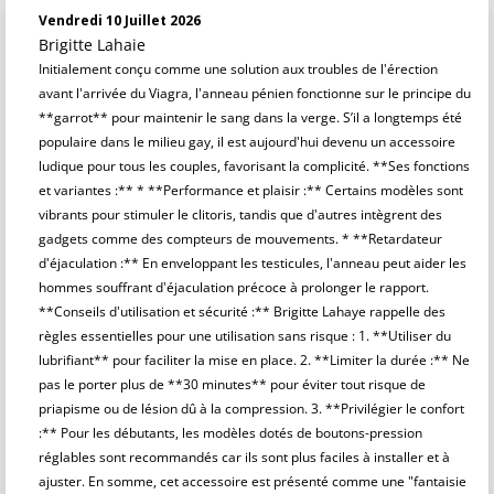
Vendredi 10 Juillet 2026
Brigitte Lahaie
Initialement conçu comme une solution aux troubles de l'érection
avant l'arrivée du Viagra, l'anneau pénien fonctionne sur le principe du
**garrot** pour maintenir le sang dans la verge. S’il a longtemps été
populaire dans le milieu gay, il est aujourd'hui devenu un accessoire
ludique pour tous les couples, favorisant la complicité. **Ses fonctions
et variantes :** * **Performance et plaisir :** Certains modèles sont
vibrants pour stimuler le clitoris, tandis que d'autres intègrent des
gadgets comme des compteurs de mouvements. * **Retardateur
d'éjaculation :** En enveloppant les testicules, l'anneau peut aider les
hommes souffrant d'éjaculation précoce à prolonger le rapport.
**Conseils d'utilisation et sécurité :** Brigitte Lahaye rappelle des
règles essentielles pour une utilisation sans risque : 1. **Utiliser du
lubrifiant** pour faciliter la mise en place. 2. **Limiter la durée :** Ne
pas le porter plus de **30 minutes** pour éviter tout risque de
priapisme ou de lésion dû à la compression. 3. **Privilégier le confort
:** Pour les débutants, les modèles dotés de boutons-pression
réglables sont recommandés car ils sont plus faciles à installer et à
ajuster. En somme, cet accessoire est présenté comme une "fantaisie