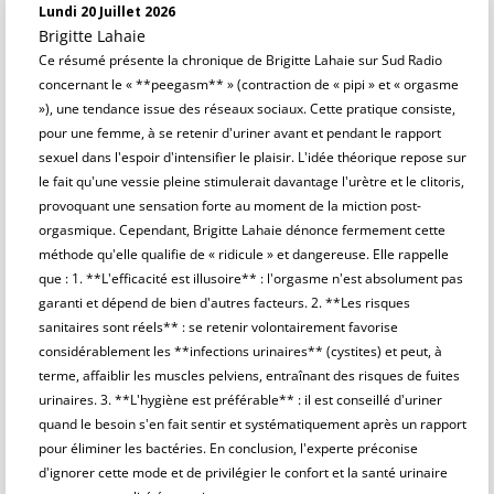
Lundi 20 Juillet 2026
Brigitte Lahaie
Ce résumé présente la chronique de Brigitte Lahaie sur Sud Radio
concernant le « **peegasm** » (contraction de « pipi » et « orgasme
»), une tendance issue des réseaux sociaux. Cette pratique consiste,
pour une femme, à se retenir d'uriner avant et pendant le rapport
sexuel dans l'espoir d'intensifier le plaisir. L'idée théorique repose sur
le fait qu'une vessie pleine stimulerait davantage l'urètre et le clitoris,
provoquant une sensation forte au moment de la miction post-
orgasmique. Cependant, Brigitte Lahaie dénonce fermement cette
méthode qu'elle qualifie de « ridicule » et dangereuse. Elle rappelle
que : 1. **L'efficacité est illusoire** : l'orgasme n'est absolument pas
garanti et dépend de bien d'autres facteurs. 2. **Les risques
sanitaires sont réels** : se retenir volontairement favorise
considérablement les **infections urinaires** (cystites) et peut, à
terme, affaiblir les muscles pelviens, entraînant des risques de fuites
urinaires. 3. **L'hygiène est préférable** : il est conseillé d'uriner
quand le besoin s'en fait sentir et systématiquement après un rapport
pour éliminer les bactéries. En conclusion, l'experte préconise
d'ignorer cette mode et de privilégier le confort et la santé urinaire