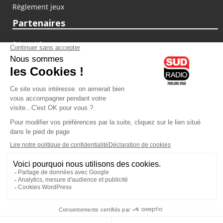
Règlement jeux
Partenaires
fiducial.fr
lyoncapitale.fr
olympique-et-lyonnais.com
L'application Iphone / Android
Téléchargez l'application
Les cookies
Gestion des cookies
Crédit photos : ©Sud Radio / Pierre Olivier
07H00
-
10H00
10H00 - 11H00