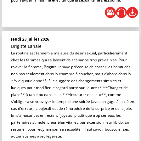
pour raviver la flamme et éviter que la sexualité ne s'essouffle.
Jeudi 23 Juillet 2026
Brigitte Lahaie
La routine est l’ennemie majeure du désir sexuel, particulièrement
chez les femmes qui se lassent de scénarios trop prévisibles. Pour
raviver la flamme, Brigitte Lahaye préconise de casser les habitudes,
non pas seulement dans la chambre à coucher, mais d’abord dans la
**vie quotidienne**. Elle suggère des changements simples et
ludiques pour modifier le regard porté sur l'autre : * **Changer de
place** à table ou dans le lit. * **Instaurer des jeux**, comme
s'obliger à se vouvoyer le temps d'une soirée (avec un gage à la clé en
cas d'erreur). L'objectif est de réintroduire de la surprise et de la joie.
En s'amusant et en restant "joyeux" plutôt que trop sérieux, les
partenaires stimulent leur élan vital et, par extension, leur libido. En
résumé : pour redynamiser sa sexualité, il faut savoir bousculer ses
automatismes avec légèreté.