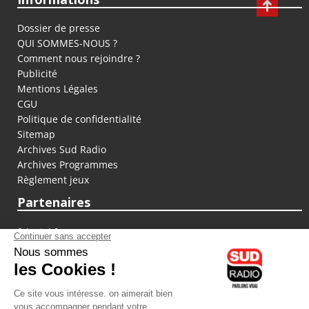
Dossier de presse
QUI SOMMES-NOUS ?
Comment nous rejoindre ?
Publicité
Mentions Légales
CGU
Politique de confidentialité
Sitemap
Archives Sud Radio
Archives Programmes
Règlement jeux
Partenaires
fiducial.fr
lyoncapitale.fr
olympique-et-lyonnais.com
L'application Iphone / Android