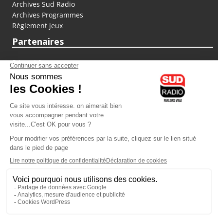
Archives Sud Radio
Archives Programmes
Règlement jeux
Partenaires
fiducial.fr
lyoncapitale.fr
olympique-et-lyonnais.com
L'application Iphone / Android
Téléchargez l'application
Les cookies
Gestion des cookies
Crédit photos : ©Sud Radio / Pierre Olivier