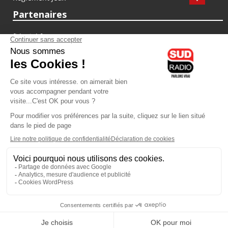
Partenaires
fiducial.fr
lyoncapitale.fr
olympique-et-lyonnais.com
L'application Iphone / Android
Téléchargez l'application
Les cookies
Gestion des cookies
Crédit photos : ©Sud Radio / Pierre Olivier
23H00
-
00H00
00H00 - 01H00
Animateur
Animateur
Vous écoutez Sud Radio
Vous écoutez Sud Radio