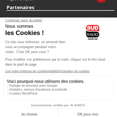
Partenaires
fiducial.fr
lyoncapitale.fr
olympique-et-lyonnais.com
L'application Iphone / Android
Téléchargez l'application
Les cookies
Gestion des cookies
Crédit photos : ©Sud Radio / Pierre Olivier
23H00
-
00H00
00H00 - 01H00
Animateur
Animateur
Vous écoutez Sud Radio
Vous écoutez Sud Radio