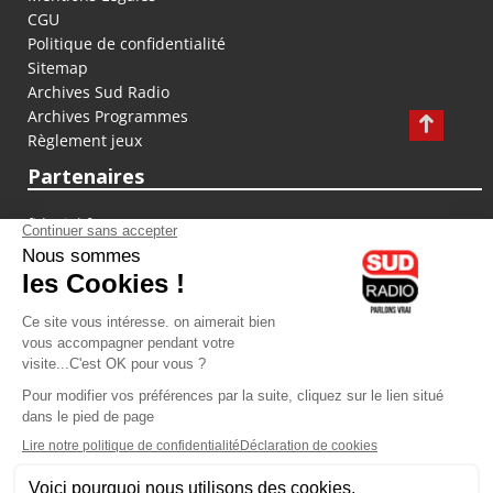
CGU
Politique de confidentialité
Sitemap
Archives Sud Radio
Archives Programmes
Règlement jeux
Partenaires
fiducial.fr
lyoncapitale.fr
olympique-et-lyonnais.com
L'application Iphone / Android
Téléchargez l'application
Les cookies
Gestion des cookies