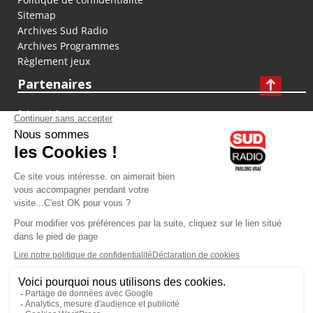
Sitemap
Archives Sud Radio
Archives Programmes
Règlement jeux
Partenaires
fiducial.fr
lyoncapitale.fr
olympique-et-lyonnais.com
L'application Iphone / Android
Téléchargez l'application
Les cookies
Gestion des cookies