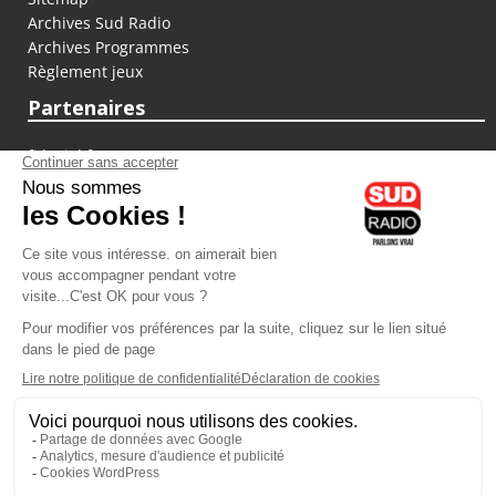
Archives Sud Radio
Archives Programmes
Règlement jeux
Partenaires
fiducial.fr
lyoncapitale.fr
olympique-et-lyonnais.com
L'application Iphone / Android
Téléchargez l'application
Les cookies
Gestion des cookies
Crédit photos : ©Sud Radio / Pierre Olivier