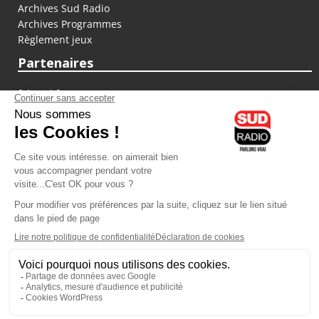
Archives Sud Radio
Archives Programmes
Règlement jeux
Partenaires
fiducial.fr
lyoncapitale.fr
olympique-et-lyonnais.com
L'application Iphone / Android
Téléchargez l'application
Les cookies
Gestion des cookies
Crédit photos : ©Sud Radio / Pierre Olivier