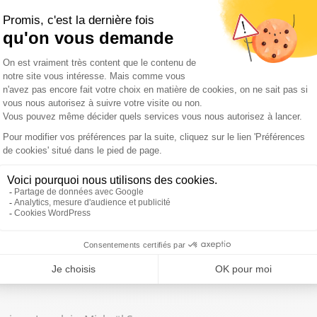
 août : prix à la pompe, faut-il plafonner le prix des carburants 
 mardi 4 août 2026 : Les vacances sont-elles devenues un luxe ?
3 août 2026 : La France est-elle trop dépendante des crises inter