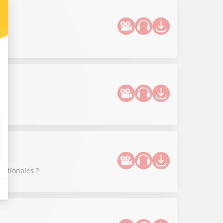
?
nationales ?