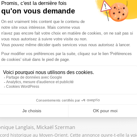
 août : prix à la pompe, faut-il plafonner le prix des carburants 
 mardi 4 août 2026 : Les vacances sont-elles devenues un luxe ?
3 août 2026 : La France est-elle trop dépendante des crises inter
onique Langlais, Mickaël Szerman
d historique au Moyen-Orient. Cette annonce ouvre-t-elle la voie