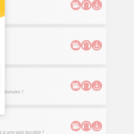
?
nationales ?
 à une paix durable ?