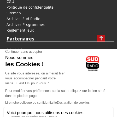
CGU
Politique de confidentialité
Sitemap
Archives Sud Radio
Archives Programmes
Règlement jeux
Partenaires
fiducial.fr
lyoncapitale.fr
olympique-et-lyonnais.com
L'application Iphone / Android
Téléchargez l'application
Les cookies
Gestion des cookies