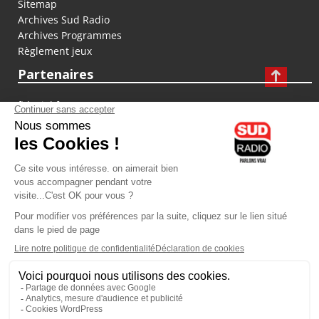
Sitemap
Archives Sud Radio
Archives Programmes
Règlement jeux
Partenaires
fiducial.fr
lyoncapitale.fr
olympique-et-lyonnais.com
L'application Iphone / Android
Téléchargez l'application
Les cookies
Gestion des cookies
Crédit photos : ©Sud Radio / Pierre Olivier