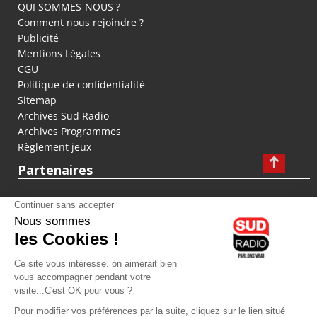
QUI SOMMES-NOUS ?
Comment nous rejoindre ?
Publicité
Mentions Légales
CGU
Politique de confidentialité
Sitemap
Archives Sud Radio
Archives Programmes
Règlement jeux
Partenaires
fiducial.fr
lyoncapitale.fr
olympique-et-lyonnais.com
L'application Iphone / Android
Téléchargez l'application