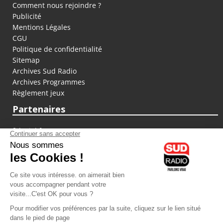
Comment nous rejoindre ?
Publicité
Mentions Légales
CGU
Politique de confidentialité
Sitemap
Archives Sud Radio
Archives Programmes
Règlement jeux
Partenaires
fiducial.fr
lyoncapitale.fr
olympique-et-lyonnais.com
L'application Iphone / Android
Téléchargez l'application