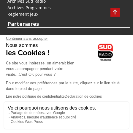
Archives Sud Radio
Archives Programmes
Règlement jeux
Partenaires
fiducial.fr
lyoncapitale.fr
olympique-et-lyonnais.com
L'application Iphone / Android
Téléchargez l'application
Les cookies
Gestion des cookies
Crédit photos : ©Sud Radio / Pierre Olivier