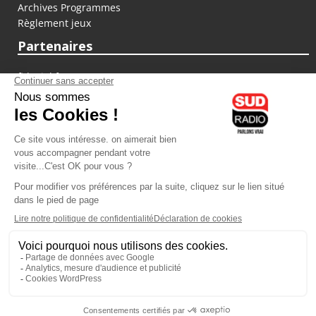
Archives Programmes
Règlement jeux
Partenaires
fiducial.fr
lyoncapitale.fr
olympique-et-lyonnais.com
L'application Iphone / Android
Téléchargez l'application
Les cookies
Gestion des cookies
Crédit photos : ©Sud Radio / Pierre Olivier