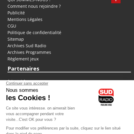
Comment nous rejoindre ?
Publicité
Mentions Légales
CGU
Politique de confidentialité
Sitemap
Archives Sud Radio
Archives Programmes
Règlement jeux
Partenaires
fiducial.fr
lyoncapitale.fr
olympique-et-lyonnais.com
L'application Iphone / Android
Téléchargez l'application