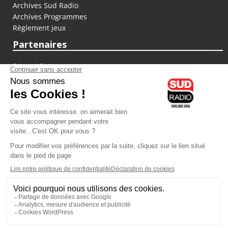
Archives Sud Radio
Archives Programmes
Règlement jeux
Partenaires
fiducial.fr
lyoncapitale.fr
olympique-et-lyonnais.com
L'application Iphone / Android
Téléchargez l'application
Les cookies
Gestion des cookies
Crédit photos : ©Sud Radio / Pierre Olivier