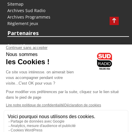
Sitemap
Archives Sud Radio
Archives Programmes
Règlement jeux
Partenaires
fiducial.fr
lyoncapitale.fr
olympique-et-lyonnais.com
L'application Iphone / Android
Téléchargez l'application
Les cookies
Gestion des cookies
Crédit photos : ©Sud Radio / Pierre Olivier