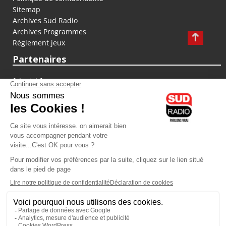
Sitemap
Archives Sud Radio
Archives Programmes
Règlement jeux
Partenaires
fiducial.fr
lyoncapitale.fr
olympique-et-lyonnais.com
L'application Iphone / Android
Téléchargez l'application
Les cookies
Gestion des cookies
Crédit photos : ©Sud Radio / Pierre Olivier