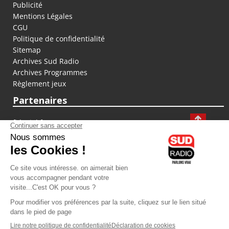
Publicité
Mentions Légales
CGU
Politique de confidentialité
Sitemap
Archives Sud Radio
Archives Programmes
Règlement jeux
Partenaires
fiducial.fr
lyoncapitale.fr
olympique-et-lyonnais.com
L'application Iphone / Android
Téléchargez l'application
Les cookies