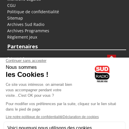
CGU
Politique de confidentialité
Sitemap
Archives Sud Radio
Archives Programmes
Règlement jeux
Partenaires
fiducial.fr
lyoncapitale.fr
olympique-et-lyonnais.com
L'application Iphone / Android
Téléchargez l'application
Les cookies
Gestion des cookies