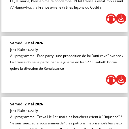
OQTF marié, l'ancien maire condamné : l'Etat français est-il impuissant
? / Hantavirus : la France a-t-elle tiré les leçons du Covid ?
Samedi 9 Mai 2026
Jon Rakotozafy
Au programme : Free party : une proposition de loi "anti-rave" avance /
La France doit-elle participer à la guerre en Iran ? / Elisabeth Borne
quitte la direction de Renaissance
Samedi 2 Mai 2026
Jon Rakotozafy
Au programme : Travail le 1er mai : les bouchers crient à "l'injustice" /
"Je suis vieux et je vous emmerde" : les patrons méprisent-ils les vieux