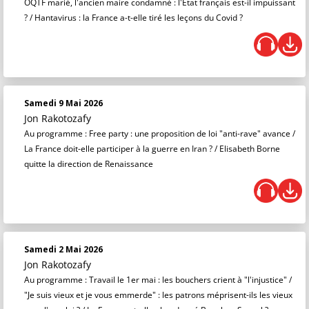
OQTF marié, l'ancien maire condamné : l'Etat français est-il impuissant
? / Hantavirus : la France a-t-elle tiré les leçons du Covid ?
Samedi 9 Mai 2026
Jon Rakotozafy
Au programme : Free party : une proposition de loi "anti-rave" avance /
La France doit-elle participer à la guerre en Iran ? / Elisabeth Borne
quitte la direction de Renaissance
Samedi 2 Mai 2026
Jon Rakotozafy
Au programme : Travail le 1er mai : les bouchers crient à "l'injustice" /
"Je suis vieux et je vous emmerde" : les patrons méprisent-ils les vieux