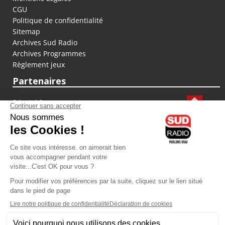
CGU
Politique de confidentialité
Sitemap
Archives Sud Radio
Archives Programmes
Règlement jeux
Partenaires
fiducial.fr
lyoncapitale.fr
olympique-et-lyonnais.com
L'application Iphone / Android
Téléchargez l'application
Les cookies
Gestion des cookies