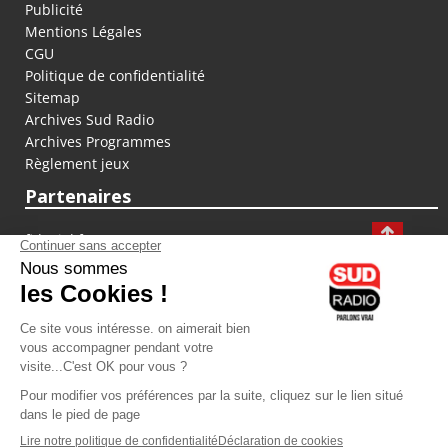
Publicité
Mentions Légales
CGU
Politique de confidentialité
Sitemap
Archives Sud Radio
Archives Programmes
Règlement jeux
Partenaires
fiducial.fr
lyoncapitale.fr
olympique-et-lyonnais.com
L'application Iphone / Android
Téléchargez l'application
Les cookies